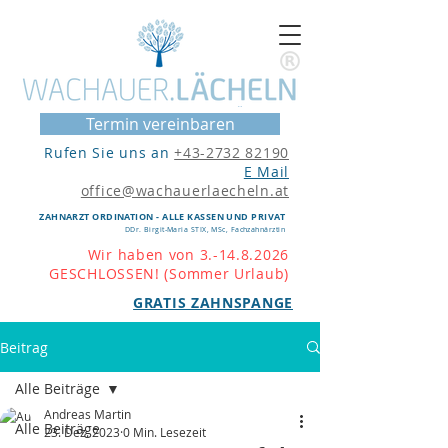
Termin vereinbaren
Rufen Sie uns an
+43-2732 82190
E Mail
office@wachauerlaecheln.at
ZAHNARZT ORDINATION - ALLE KASSEN UND PRIVAT
DDr. B
irgit-Maria STI
X, MS
c, Fachzahnärztin
Wir haben von 3.-14.8.2026
GESCHLOSSEN! (Sommer Urlaub)
GRATIS ZAHNSPANGE
Beitrag
Alle Beiträge
Andreas Martin
Alle Beiträge
23. Dez. 2023
0 Min. Lesezeit