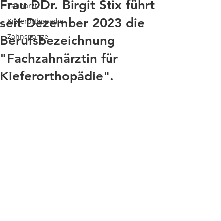
Frau DDr. Birgit Stix führt
Zahnarzt
seit Dezember 2023 die
Kieferorthopädie
Zahnspange
Berufsbezeichnung
"Fachzahnärztin für
Kieferorthopädie".